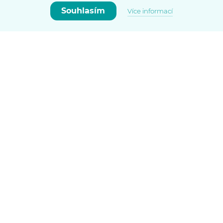
Souhlasím
Více informací
Vyberte si vlastní cestu
Nemovitost