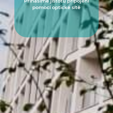
Přinášíme jistotu připojení
pomocí optické sítě